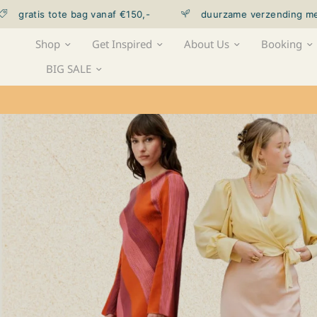
anaf €150,-
duurzame verzending met Velocity
Shop
Get Inspired
About Us
Booking
BIG SALE