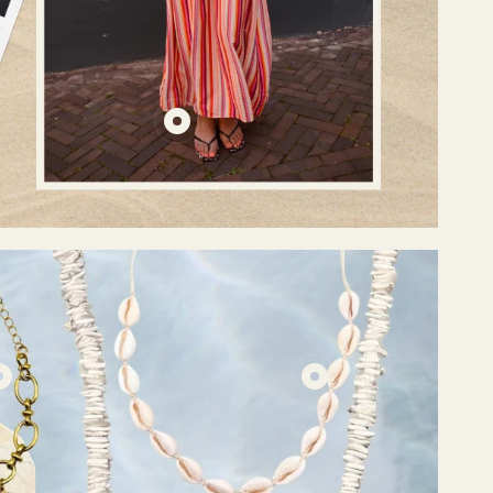
5
€7,50
€14,95