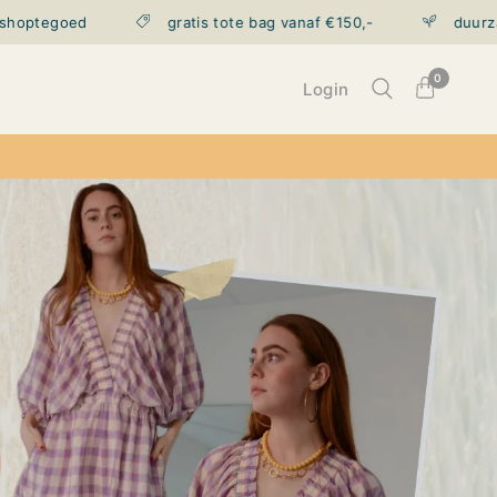
gratis tote bag vanaf €150,-
duurzame verzending met V
0
Login