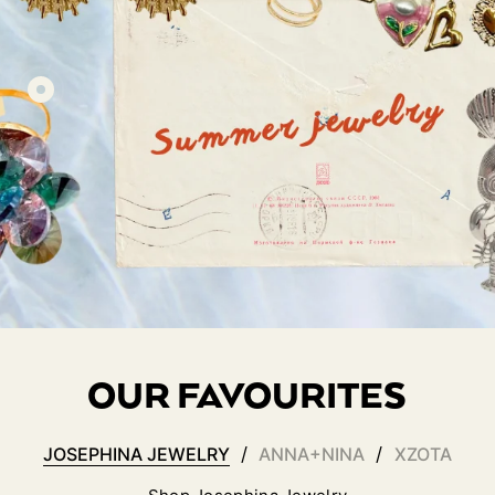
€22,95
€7,50
€17,95
22,95
OUR FAVOURITES
JOSEPHINA JEWELRY
/
ANNA+NINA
/
XZOTA