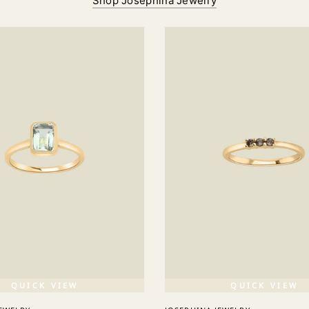
Shop Josephina Jewelry
QUICK VIEW
QUICK VIEW